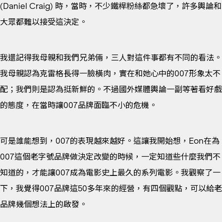
(Daniel Craig) 時，當時，不少鐵桿粉絲都急壞了，許多輿論和
大眾都難以接受這決定。
我還記得我母親和我們兄弟倆，三人對這件事都有不同的看法。
我母親認為克雷格長得一臉橫肉，實在和她心中的007形象太不
配；我們則是認為挺新鮮的。不過國外媒體輿論一副等著看好戲
的態度，在當時讓007品牌面臨不小的危機。
可是誰能想到，007的表現越來越好。這讓我開始想，Eon在為
007這個老字號品牌做決定改變的時候，一定知道些什麼我們不
知道的，才能讓007成為電影史上最久的系列電影。我觀察了一
下，我覺得007品牌這50多年來的經營，有四個觀點，可以給老
品牌幾個想法上的啟發。