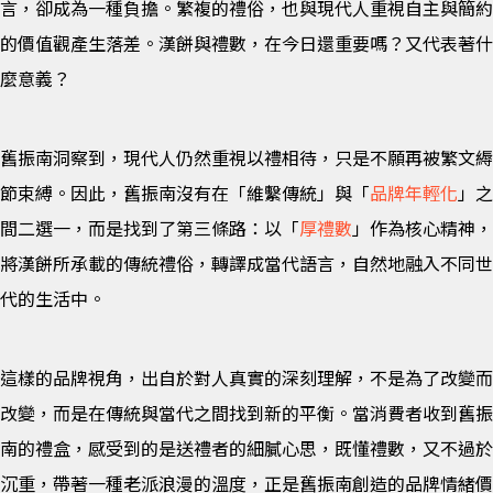
言，卻成為一種負擔。繁複的禮俗，也與現代人重視自主與簡約
的價值觀產生落差。漢餅與禮數，在今日還重要嗎？又代表著什
麼意義？
舊振南洞察到，現代人仍然重視以禮相待，只是不願再被繁文縟
節束縛。因此，舊振南沒有在「維繫傳統」與「
品牌年輕化
」之
間二選一，而是找到了第三條路：以「
厚禮數
」作為核心精神，
將漢餅所承載的傳統禮俗，轉譯成當代語言，自然地融入不同世
代的生活中。
這樣的品牌視角，出自於對人真實的深刻理解，不是為了改變而
改變，而是在傳統與當代之間找到新的平衡。當消費者收到舊振
南的禮盒，感受到的是送禮者的細膩心思，既懂禮數，又不過於
沉重，帶著一種老派浪漫的溫度，正是舊振南創造的品牌情緒價