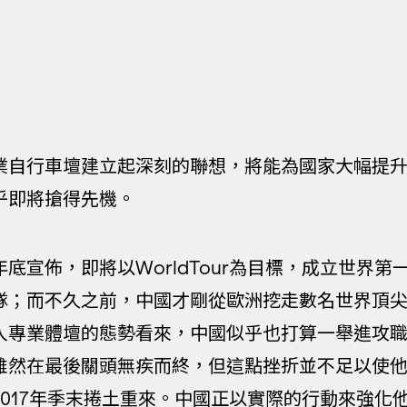
業自行車壇建立起深刻的聯想，將能為國家大幅提
乎即將搶得先機。
底宣佈，即將以WorldTour為目標，成立世界第
隊；而不久之前，中國才剛從歐洲挖走數名世界頂
入專業體壇的態勢看來，中國似乎也打算一舉進攻
雖然在最後關頭無疾而終，但這點挫折並不足以使
2017年季末捲土重來。中國正以實際的行動來強化