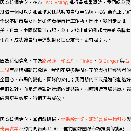
因為這個信念，在為
Liv Cycling
進行品牌重塑時，我們認為要
打造一個可以引起全球女性共鳴的自行車品牌，必須要真正了解
全球不同市場女性是如何看待自行車運動，因此，我們走訪北
美、日本、中國與歐洲市場，為 Liv 找出能夠引起共鳴的品牌催
化劑，成功讓自行車運動對女性更友善、更有吸引力。
因為這個信念，在為
路易莎
、
珍煮丹
、
Pinkoi
、
Q Burger
與
石
二鍋
等品牌翻新形象時，我們花更多時間在了解與梳理經營者的
企圖心、市場的變化、團隊的文化；我們想的不只是如何創造好
看的設計，而是透過設計連結內部共識，同時創造市場共感，讓
經營更有效率、行銷更有成效。
因為這個信念，當佰龍機械、
金點設計獎
、
源鮮農業生物科技
與
奇美實業
不約而同告訴 DDG，他們面臨國際市場推廣的挑戰