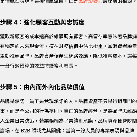
是情感性表現。這種情感溢價，正是
品牌影響力
最深層的根源。
步驟 4：強化顧客互動與忠誠度
獲取新顧客的成本遠高於維繫既有顧客。高留存率意味著品牌擁
有穩定的未來現金流，這在財務估值中佔比極重。當消費者願意
主動推薦品牌，品牌資產便產生網路效應，降低獲客成本，讓每
一分行銷預算的效益持續複利增長。
步驟 5：由內而外內化品牌價值
品牌是承諾，員工是兌現承諾的人。品牌資產不只是行銷部門的
事，而是全公司的行為準則。真正的品牌經營，是將品牌思維融
入企業日常決策，若業務端為了業績亂承諾，品牌資產便會瞬間
崩塌，在 B2B 領域尤其關鍵：當第一線人員的專業表現與品牌