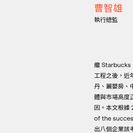
曹智雄
執行總監
繼 Starbuc
工程之後，近
丹、麗嬰房、
體與市場高度
因。本文根據 201
of the su
出八個企業該