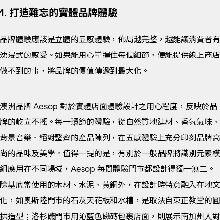
1. 打造難忘的實體品牌體驗
品牌體驗應該是立體的五感體驗，佈局越完整，越能讓消費者有
沈浸式的感受。如果能用心掌握住每個細節，便能提供線上商店
做不到的事，將品牌的價值傳遞到最大化。
澳洲品牌 Aesop 對於實體店面體驗設計之用心程度，反映於品
牌的屹立不搖。每一環節的體驗，從自然質地建材、香氛氣味、
背景音樂、絕對整齊的產品陳列，在五感體驗上充分印刻品牌高
尚的品味及美學。值得一提的是，有別於一般品牌將識別元素模
組應用在不同場域，Aesop 每間體驗門市都設計得獨一無二。
除基底常使用的木材、水泥、黃銅外，在設計時特意融入在地文
化，如奧斯陸門市的石灰天花板和水槽，是取法自東正教堂的圓
拱造型；洛杉磯門市用沁藍色磁磚包裹店面，則展示南加州人對